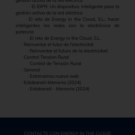
gestión activa de la red eléctrica
·
El IDPR: Un dispositivo inteligente para la
gestión activa de la red eléctrica
·
El reto de Energy in the Cloud, S.L.: hacer
inteligentes las redes con la electrónica de
potencia
·
El reto de Energy in the Cloud, S.L.
·
Reinventar el futur de l'electricitat
·
Reinventar el futuro de la electricidad
·
Control Tension Rural
·
Control de Tensión Rural
·
General
·
Estrenamos nueva web
·
Estabanell-Memoria (2024)
·
Estabanell - Memoria (2024)
CONTACTE CON ENERGY IN THE CLOUD