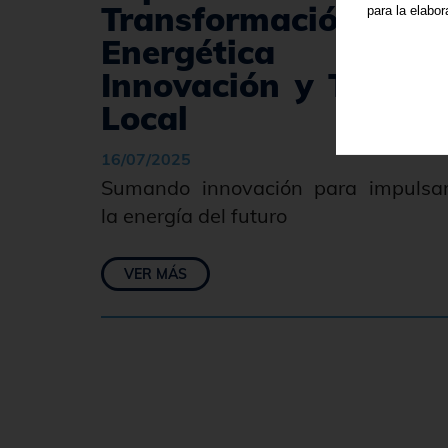
Transformación
para la elabo
Energética co
Innovación y Talent
Local
16/07/2025
Sumando innovación para impulsa
la energía del futuro
VER MÁS