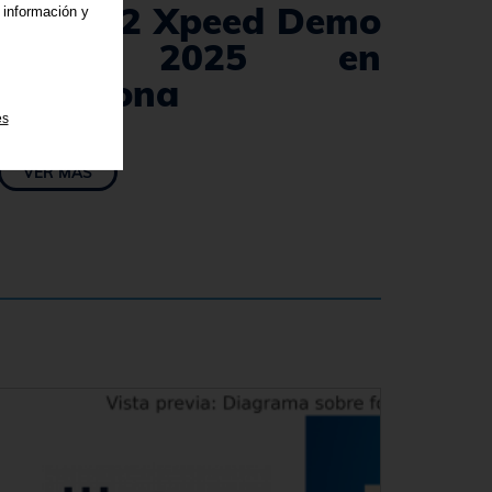
en el S2 Xpeed Demo
 información y
Day 2025 en
Barcelona
es
01/07/2025
VER MÁS