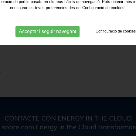
aboració de perfils basats en els teus hàbits de navegació. Pots obtenir més i
a
configurar les teves preferències des de 'Configuració de cookies'.
s
,
Acceptar i seguir navegant
a
Configuració de cookies
CONTACTE CON ENERGY IN THE CLOUD
 sobre com Energy in the Cloud transformarà