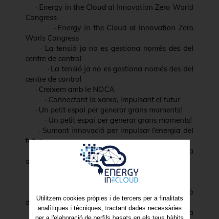
·
Energy in the Cloud al Innovation Zero World
Congress
·
Energy in the Cloud al Innovation Zero
Worls Congress
·
La tensió ja no es gestiona només des del
centre de control
·
La tensió ja no es gestiona només des del
centre de control
·
Creixem amb le NOCA
·
Connectant la xarxa, impulsant el futur
·
Un petit espai per generar grans moments!
·
Un petit espai per generar grans moments!
·
Sumant innovació per impulsar l’energia del
futur
·
Impulsant la Transformació Energètica
amb Innovació i Talent Local
·
La nova era de les xarxes de distribució
·
La nova era de les xarxes de distribució
·
Impulsem l’evolució tecnològica en la gestió
Utilitzem cookies pròpies i de tercers per a finalitats
de xarxes elèctriques.
analítiques i tècniques, tractant dades necessàries
·
Impulsem l’evolució tecnològica en la
per a l'elaboració de perfils basats en els teus hàbits