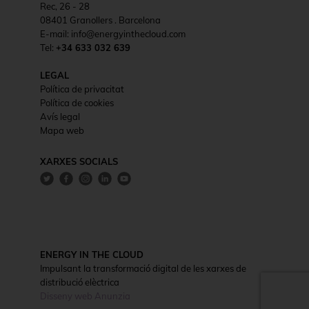
Rec, 26 - 28
08401 Granollers . Barcelona
E-mail: info@energyinthecloud.com
Tel:
+34 633 032 639
LEGAL
Política de privacitat
Política de cookies
Avís legal
Mapa web
XARXES SOCIALS
ENERGY IN THE CLOUD
Impulsant la transformació digital de les xarxes de
distribució elèctrica
Disseny web Anunzia