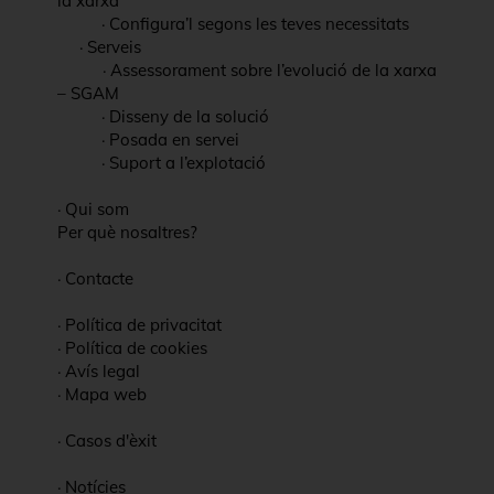
la xarxa
·
Configura’l segons les teves necessitats
·
Serveis
·
Assessorament sobre l’evolució de la xarxa
– SGAM
·
Disseny de la solució
·
Posada en servei
·
Suport a l’explotació
·
Qui som
Per què nosaltres?
·
Contacte
·
Política de privacitat
·
Política de cookies
·
Avís legal
·
Mapa web
·
Casos d'èxit
·
Notícies