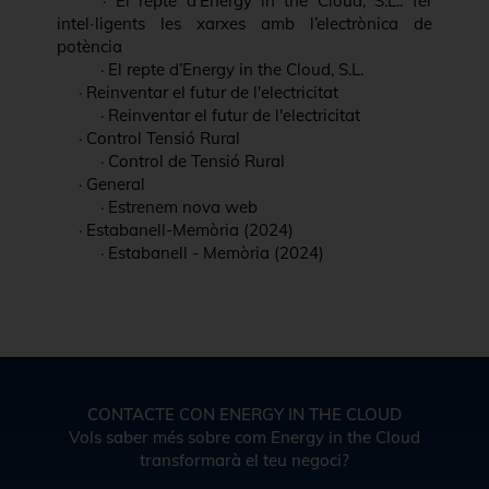
·
El repte d’Energy in the Cloud, S.L.: fer
intel·ligents les xarxes amb l’electrònica de
potència
·
El repte d’Energy in the Cloud, S.L.
·
Reinventar el futur de l'electricitat
·
Reinventar el futur de l'electricitat
·
Control Tensió Rural
·
Control de Tensió Rural
·
General
·
Estrenem nova web
·
Estabanell-Memòria (2024)
·
Estabanell - Memòria (2024)
CONTACTE CON ENERGY IN THE CLOUD
Vols saber més sobre com Energy in the Cloud
transformarà el teu negoci?