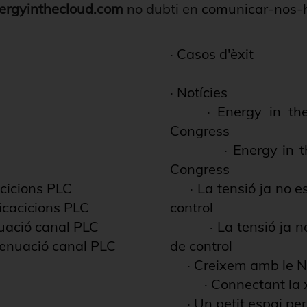
ergyinthecloud.com
no dubti en
comunicar-nos-
·
Casos d'èxit
·
Notícies
·
Energy in th
Congress
·
Energy in t
Congress
cicions PLC
·
La tensió ja no 
icacicions PLC
control
nuació canal PLC
·
La tensió ja 
tenuació canal PLC
de control
·
Creixem amb le 
·
Connectant la x
·
Un petit espai pe