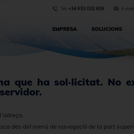
Tel:
+34 633 032 639
E-mai
EMPRESA
SOLUCIONS
a que ha sol·licitat. No e
servidor.
l´adreça.
usca des del menú de navegació de la part superi