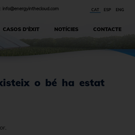
l:
info@energyinthecloud.com
CAT
ESP
ENG
CASOS D'ÈXIT
NOTÍCIES
CONTACTE
xisteix o bé ha estat
or.