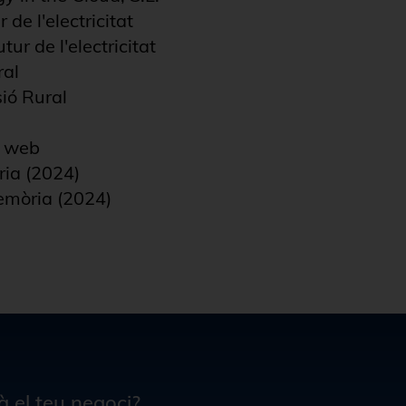
 de l'electricitat
tur de l'electricitat
ral
ió Rural
a web
ia (2024)
emòria (2024)
 el teu negoci?