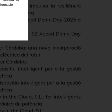
n the Cloud impulsa la resiliència
nformació i
ogia innovadora
loud al S2 Xpeed Demo Day 2025 a
he Cloud en el S2 Xpeed Demo Day
er Córdoba: una nova incorporació
elèctrica del futur
ier Córdoba:
ositiu intel·ligent per a la gestió
ctrica
spositiu intel·ligent per a la gestió
ctrica
 in the Cloud, S.L.: fer intel·ligents
trònica de potència
gy in the Cloud, S.L.