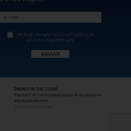
He llegit i Accepto l'
avís legal
i
política de
privacitat
d'aquesta web.
ENERGY IN THE CLOUD
Impulsant la transformació digital de les xarxes de
distribució elèctrica
Disseny web Anunzia