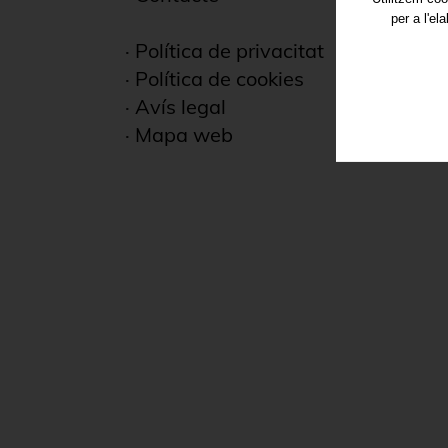
per a l'el
·
Política de privacitat
·
Política de cookies
·
Avís legal
·
Mapa web