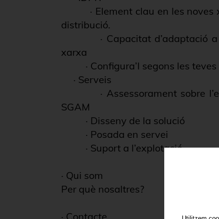
·
Element clau en les noves x
distribució.
·
Capacitat d’adaptació a 
xarxa
·
Configura’l segons les teves
·
Serveis
·
Assessorament sobre l’e
SGAM
·
Disseny de la solució
·
Posada en servei
·
Suport a l’explotació
·
Qui som
Per què nosaltres?
·
Contacte
Utilitzem coo