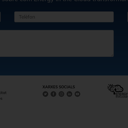
XARXES SOCIALS
citat
es