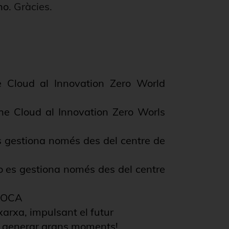
ho
. Gràcies.
e Cloud al Innovation Zero World
he Cloud al Innovation Zero Worls
es gestiona només des del centre de
no es gestiona només des del centre
NOCA
arxa, impulsant el futur
r generar grans moments!