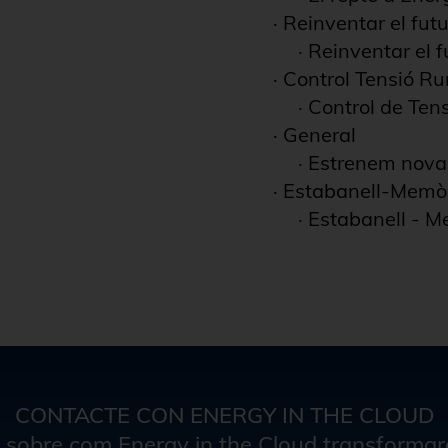
·
Reinventar el futur
·
Reinventar el fu
·
Control Tensió Ru
·
Control de Tens
·
General
·
Estrenem nov
·
Estabanell-Memòr
·
Estabanell - M
CONTACTE CON ENERGY IN THE CLOUD
 sobre com Energy in the Cloud transformarà