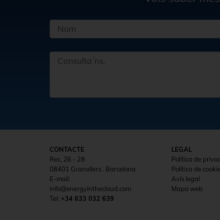
CONTACTE
LEGAL
Rec, 26 - 28
Política de priva
08401 Granollers . Barcelona
Política de cooki
E-mail:
Avís legal
info@energyinthecloud.com
Mapa web
Tel:
+34 633 032 639