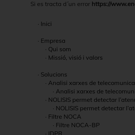
Si es tracta d´un error
https://www.en
·
Inici
·
Empresa
·
Qui som
·
Missió, visió i valors
·
Solucions
·
Analisi xarxes de telecomunica
·
Analisi xarxes de telecomun
·
NOLISIS permet detectar l’ate
·
NOLISIS permet detectar l’a
·
Filtre NOCA
·
Filtre NOCA-BP
·
IDPR